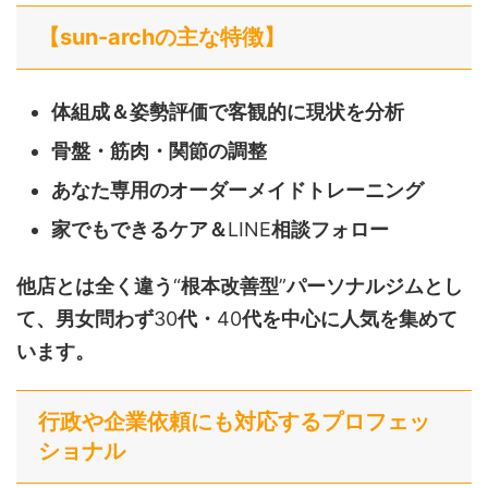
【
sun-arch
の主な特徴】
体組成＆姿勢評価で客観的に現状を分析
骨盤・筋肉・関節の調整
あなた専用のオーダーメイドトレーニング
家でもできるケア＆
LINE
相談フォロー
他店とは全く違う
“
根本改善型
”
パーソナルジムとし
て、男女問わず
30
代・
40
代を中心に人気を集めて
います。
行政や企業依頼にも対応するプロフェッ
ショナル