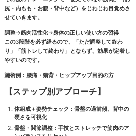
尻・内もも・お腹・背中など）をじわじわ目覚めさ
せていきます。
調整
→
筋肉活性化
→
身体の正しい使い方の習得
この
3
段階を必ず経るので、「ただ調整して終わ
り」「筋トレして終わり」とならず、効果が定着し
やすいのです。
施術例：腰痛・猫背・ヒップアップ目的の方
【ステップ別アプローチ】
体組成＋姿勢チェック：骨盤の過前傾、背中の
硬さを可視化
骨盤・関節調整：手技とストレッチで筋肉のア