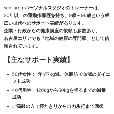
sun-arch
パーソナルスタジオのトレーナーは、
20
年以上の運動指導歴を持ち、
9
歳～
96
歳という幅
広い世代へのサポート実績があります。
企業・行政からの健康講座の依頼も多数あり、
名古屋エリアでも「地域の健康の専門家」として信
頼されています。
【主なサポート実績】
50
代女性：
1
年で
7kg
減、体脂肪
10
％減のダイエ
ット成功
40
代男性：
120kg
から
50kg
を切るまでの減量
成功
ご高齢の方：寝たきりから自力歩行まで回復