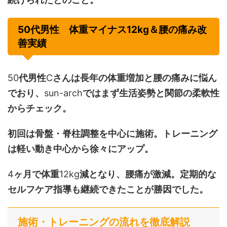
50代男性 体重マイナス12kg＆腰の痛み改
善実績
50
代男性
C
さんは長年の体重増加と腰の痛みに悩ん
でおり、
sun-arch
ではまず生活姿勢と関節の柔軟性
からチェック。
初回は骨盤・脊柱調整を中心に施術。トレーニング
は軽い動き中心から徐々にアップ。
4
ヶ月で体重
12kg
減となり、腰痛が激減。定期的な
セルフケア指導も継続できたことが勝因でした。
施術・トレーニングの流れを徹底解説