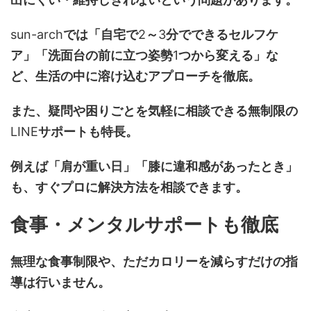
sun-arch
では「自宅で
2
～
3
分でできるセルフケ
ア」「洗面台の前に立つ姿勢
1
つから変える」な
ど、生活の中に溶け込むアプローチを徹底。
また、疑問や困りごとを気軽に相談できる無制限の
LINE
サポートも特長。
例えば「肩が重い日」「膝に違和感があったとき」
も、すぐプロに解決方法を相談できます。
食事・メンタルサポートも徹底
無理な食事制限や、ただカロリーを減らすだけの指
導は行いません。