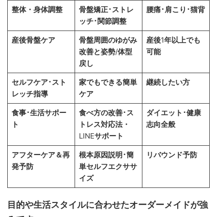
整体・身体調整
骨盤矯正･ストレ
腰痛･肩こり･猫背
ッチ･関節調整
産後骨盤ケア
骨盤周囲のゆがみ
産後
1
年以上でも
改善と姿勢
/
体型
可能
戻し
セルフケア･スト
家でもできる簡単
継続したい方
レッチ指導
ケア
食事･生活サポー
食べ方の改善･ス
ダイエット･健康
ト
トレス対応法・
志向全般
LINE
サポート
アフターケア＆再
根本原因説明･簡
リバウンド予防
発予防
単セルフエクササ
イズ
目的や生活スタイルに合わせたオーダーメイドが強