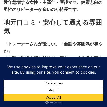
近年急増する女性・中高年・産後ママ、健康志向の
男性のリピーターが多いのが特長です。
地元口コミ・安心して通える雰囲
気
「トレーナーさんが優しい」「会話や雰囲気が和や
か」
「無理な勧誘や押し付けが一切ない」「生活や悩み
に寄り添ってくれる」
「途中で挫折しても
LINE
で優しく声をかけてもらえ
て続いた」
金山・熱田・上前津・昭和区近隣から遠方まで、口
コミ・紹介で通う方が非常に増え続けています。