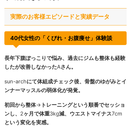
実際のお客様エピソードと実績データ
40代女性の「くびれ・お腹痩せ」体験談
長年下腹ぽっこりで悩み、過去にジムも整体も経験
したが改善しなかった
A
さん。
sun-arch
にて体組成チェック後、骨盤のゆがみとイ
ンナーマッスルの弱体化が発覚。
初回から整体
→
トレーニングという順番でセッショ
ンし、
2
ヶ月で体重
3kg
減、ウエストマイナス
7cm
という変化を実感。