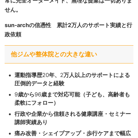
常に完全オーダーメイド、無理な提案は一切ありま
せん。
sun-archの信憑性 累計2万人のサポート実績と行
政依頼
他ジムや整体院との大きな違い
運動指導歴
20
年、
2
万人以上のサポートによる
圧倒的データと経験
9
歳から
96
歳まで対応可能（子ども、高齢者も
柔軟にフォロー）
行政や企業から信頼される健康講座・セミナー
講師実績あり
痛み改善・シェイプアップ・歩行ケアまで幅広