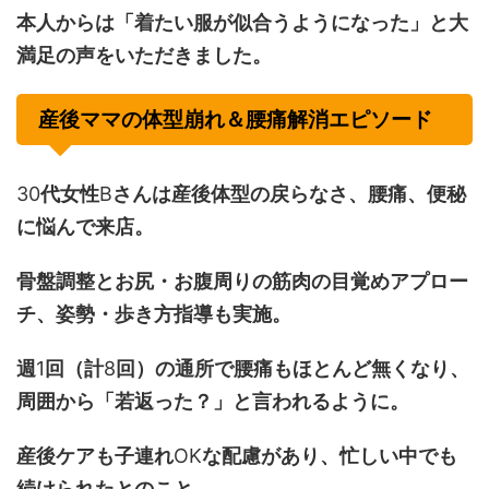
本人からは「着たい服が似合うようになった」と大
満足の声をいただきました。
産後ママの体型崩れ＆腰痛解消エピソード
30
代女性
B
さんは産後体型の戻らなさ、腰痛、便秘
に悩んで来店。
骨盤調整とお尻・お腹周りの筋肉の目覚めアプロー
チ、姿勢・歩き方指導も実施。
週
1
回（計
8
回）の通所で腰痛もほとんど無くなり、
周囲から「若返った？」と言われるように。
産後ケアも子連れ
OK
な配慮があり、忙しい中でも
続けられたとのこと。