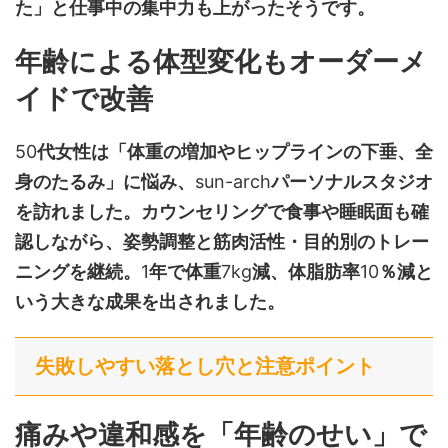
た」と仕事中の集中力も上がったそうです。
年齢による体型変化もオーダーメ
イドで改善
50
代女性は「体重の増加やヒップラインの下垂、全
身のたるみ」に悩み、
sun-arch
パーソナルスタジオ
を訪れました。カウンセリングで食事や睡眠面も確
認しながら、姿勢調整と筋肉活性・目的別のトレー
ニングを継続。
1
年で体重
7kg
減、体脂肪率
10
％減と
いう大きな成果を出されました。
失敗しやすい落とし穴と注意ポイント
痛みや違和感を「年齢のせい」で