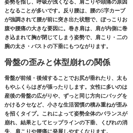
姿勢を指し、呼吸が浅くなる、肩こりや頭痛の原因
となることが多いです。反り腰は、腰の
S
字カーブ
が強調されて腰が前に突き出た状態で、ぽっこりお
腹や腰痛の大きな要因に。巻き肩は、肩が内側に巻
き込まれて胸が閉じてしまう姿勢で、肩こり・二の
腕の太さ・バストの下垂にもつながります。
骨盤の歪みと体型崩れの関係
骨盤が前傾・後傾することでお尻が垂れたり、太も
もやふくらはぎが張ったりします。女性に多いのは
産後の骨盤の広がりや、ずっと同じ方向にバッグを
かけるクセなど、小さな生活習慣の積み重ねが歪み
を招くタイプ。これによって姿勢全体のバランスが
崩れ、結果としてヒップラインの下垂、くびれの消
失、肩こりや腰痛に発展しやすくなります。