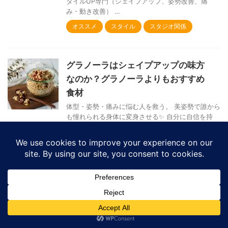
タイルUP専門（シェイプアップ、姿勢改善、痛
み・動き改善） …
オススメ
スタイル
スタジオ関係
グラノーラはシェイプアップの味方
なのか？グラノーラよりもおすすめ
食材
体型・姿勢・痛みに悩む人を救う。 美姿勢で誰から
も憧れられる身体に変身させる✨ 自分に自信を持
ち、いのちを輝かせるお手伝いをする 名古屋金山ス
タイルUP専門パーソナルトレーニング 『sun-arch
パ …
オススメ
スタイル
金山で姿勢とお腹改善ならsun-archパー