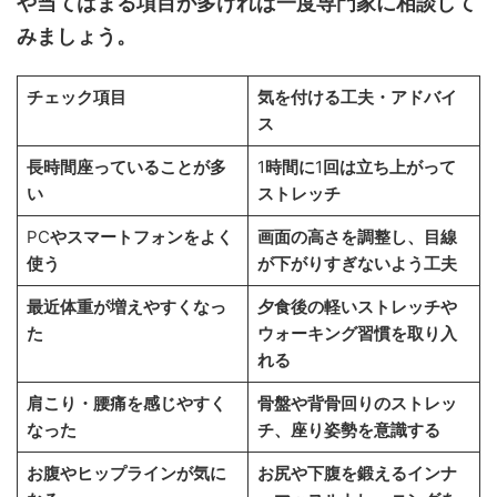
や当てはまる項目が多ければ一度専門家に相談して
みましょう。
チェック項目
気を付ける工夫・アドバイ
ス
長時間座っていることが多
1
時間に
1
回は立ち上がって
い
ストレッチ
PC
やスマートフォンをよく
画面の高さを調整し、目線
使う
が下がりすぎないよう工夫
最近体重が増えやすくなっ
夕食後の軽いストレッチや
た
ウォーキング習慣を取り入
れる
肩こり・腰痛を感じやすく
骨盤や背骨回りのストレッ
なった
チ、座り姿勢を意識する
お腹やヒップラインが気に
お尻や下腹を鍛えるインナ