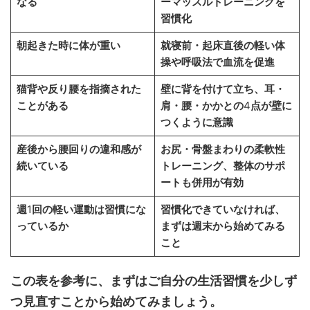
なる
ーマッスルトレーニングを
習慣化
朝起きた時に体が重い
就寝前・起床直後の軽い体
操や呼吸法で血流を促進
猫背や反り腰を指摘された
壁に背を付けて立ち、耳・
ことがある
肩・腰・かかとの
4
点が壁に
つくように意識
産後から腰回りの違和感が
お尻・骨盤まわりの柔軟性
続いている
トレーニング、整体のサポ
ートも併用が有効
週
1
回の軽い運動は習慣にな
習慣化できていなければ、
っているか
まずは週末から始めてみる
こと
この表を参考に、まずはご自分の生活習慣を少しず
つ見直すことから始めてみましょう。