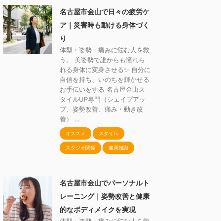
名古屋市金山で日々の疲労ケ
ア｜災害時も動ける身体づく
り
体型・姿勢・痛みに悩む人を救
う。 美姿勢で誰からも憧れら
れる身体に変身させる✨ 自分に
自信を持ち、いのちを輝かせる
お手伝いをする 名古屋金山ス
タイルUP専門（シェイプアッ
プ、姿勢改善、痛み・動き改
善） …
オススメ
スタイル
スタジオ関係
健康知識
名古屋市金山でパーソナルト
レーニング｜姿勢改善と健康
的なボディメイクを実現