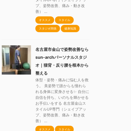
プ、姿勢改善、痛み・動き改
善） …
オススメ
スタイル
スタジオ関係
健康知識
名古屋市金山で姿勢改善なら
sun-archパーソナルスタジ
オ｜猫背・反り腰を根本から
整える
体型・姿勢・痛みに悩む人を救
う。 美姿勢で誰からも憧れら
れる身体に変身させる✨ 自分に
自信を持ち、いのちを輝かせる
お手伝いをする 名古屋金山ス
タイルUP専門（シェイプアッ
プ、姿勢改善、痛み・動き改
善） …
オススメ
スタイル