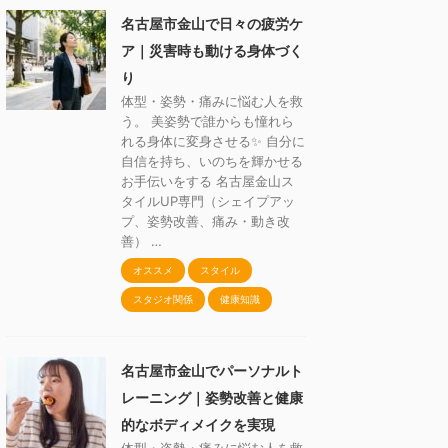
名古屋市金山で日々の疲労ケ
ア｜災害時も動ける身体づく
り
体型・姿勢・痛みに悩む人を救
う。 美姿勢で誰からも憧れら
れる身体に変身させる✨ 自分に
自信を持ち、いのちを輝かせる
お手伝いをする 名古屋金山ス
タイルUP専門（シェイプアッ
プ、姿勢改善、痛み・動き改
善） …
オススメ
スタイル
スタジオ関係
健康知識
名古屋市金山でパーソナルト
レーニング｜姿勢改善と健康
的なボディメイクを実現