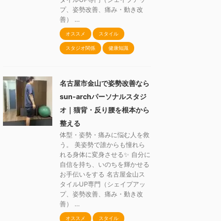
プ、姿勢改善、痛み・動き改
善） …
オススメ
スタイル
スタジオ関係
健康知識
名古屋市金山で姿勢改善なら
sun-archパーソナルスタジ
オ｜猫背・反り腰を根本から
整える
体型・姿勢・痛みに悩む人を救
う。 美姿勢で誰からも憧れら
れる身体に変身させる✨ 自分に
自信を持ち、いのちを輝かせる
お手伝いをする 名古屋金山ス
タイルUP専門（シェイプアッ
プ、姿勢改善、痛み・動き改
善） …
オススメ
スタイル