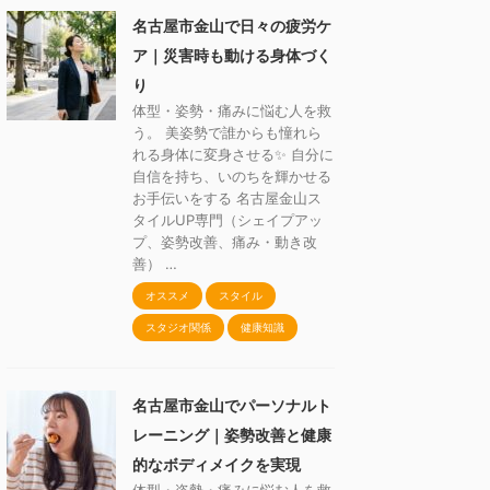
名古屋市金山で日々の疲労ケ
ア｜災害時も動ける身体づく
り
体型・姿勢・痛みに悩む人を救
う。 美姿勢で誰からも憧れら
れる身体に変身させる✨ 自分に
自信を持ち、いのちを輝かせる
お手伝いをする 名古屋金山ス
タイルUP専門（シェイプアッ
プ、姿勢改善、痛み・動き改
善） …
オススメ
スタイル
スタジオ関係
健康知識
名古屋市金山でパーソナルト
レーニング｜姿勢改善と健康
的なボディメイクを実現