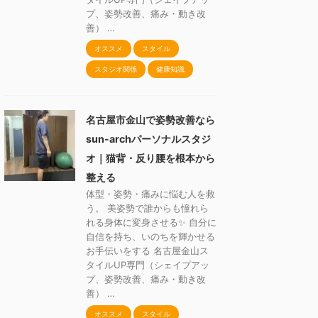
プ、姿勢改善、痛み・動き改
善） …
オススメ
スタイル
スタジオ関係
健康知識
名古屋市金山で姿勢改善なら
sun-archパーソナルスタジ
オ｜猫背・反り腰を根本から
整える
体型・姿勢・痛みに悩む人を救
う。 美姿勢で誰からも憧れら
れる身体に変身させる✨ 自分に
自信を持ち、いのちを輝かせる
お手伝いをする 名古屋金山ス
タイルUP専門（シェイプアッ
プ、姿勢改善、痛み・動き改
善） …
オススメ
スタイル