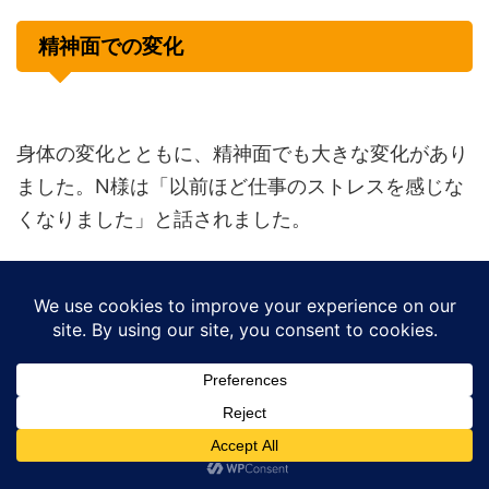
精神面での変化
身体の変化とともに、精神面でも大きな変化があり
ました。N様は「以前ほど仕事のストレスを感じな
くなりました」と話されました。
セキュリティ訓練のメールが来ても、以前のように
過度に緊張することなく、冷静に対処できるように
なったそうです。「身体が楽になったら、心にも余
裕ができた気がします」とのことでした。
また、定期的に運動する習慣ができたことで、生活
リズムも整いました。睡眠の質が向上し、朝すっき