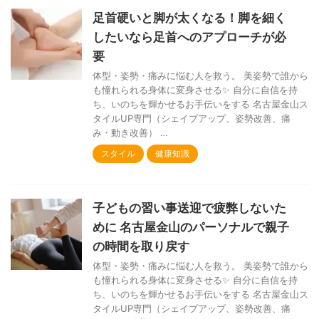
足首硬いと脚が太くなる！脚を細く
したいなら足首へのアプローチが必
要
体型・姿勢・痛みに悩む人を救う。 美姿勢で誰から
も憧れられる身体に変身させる✨ 自分に自信を持
ち、いのちを輝かせるお手伝いをする 名古屋金山ス
タイルUP専門（シェイプアップ、姿勢改善、痛
み・動き改善） …
スタイル
健康知識
子どもの習い事送迎で疲弊しないた
めに 名古屋金山のパーソナルで親子
の時間を取り戻す
体型・姿勢・痛みに悩む人を救う。 美姿勢で誰から
も憧れられる身体に変身させる✨ 自分に自信を持
ち、いのちを輝かせるお手伝いをする 名古屋金山ス
タイルUP専門（シェイプアップ、姿勢改善、痛