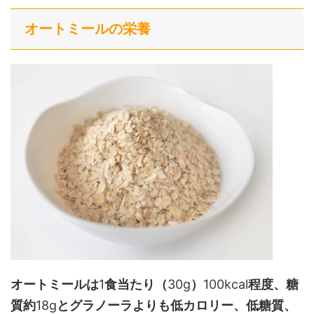
オートミールの栄養
オートミールは
1
食当たり（
30g
）
100kcal
程度、糖
質約
18g
とグラノーラよりも低カロリー、低糖質、