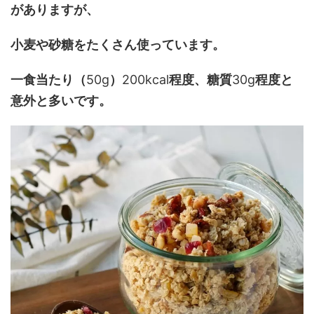
がありますが、
小麦や砂糖をたくさん使っています。
一食当たり（
50g
）
200kcal
程度、糖質
30g
程度と
意外と多いです。