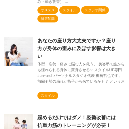
み・動き改善） …
オススメ
スタイル
スタジオ関係
健康知識
あなたの座り方大丈夫ですか？座り
方が身体の歪みに及ぼす影響は大き
い
体型・姿勢・痛みに悩む人を救う。 美姿勢で誰から
も憧れられる身体に変身させる✨ スタイルUP専門
sun-archパーソナルスタジオ代表 棚橋哲也です。
前回姿勢の崩れが椅子から来ているかも？ というお
…
スタイル
緩めるだけではダメ！姿勢改善には
抗重力筋のトレーニングが必要！