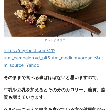
ネットより引用
https://my-best.com/41?
utm_campaign=d_plt&utm_medium=organic&ut
m_source=Yahoo
そのままで食べる事はほぼないと思いますので、
牛乳や豆乳を加えるとその分のカロリー、糖質、脂
質も増えていきます。
ヘルシーにみえて白米を食べている方が健康的だっ