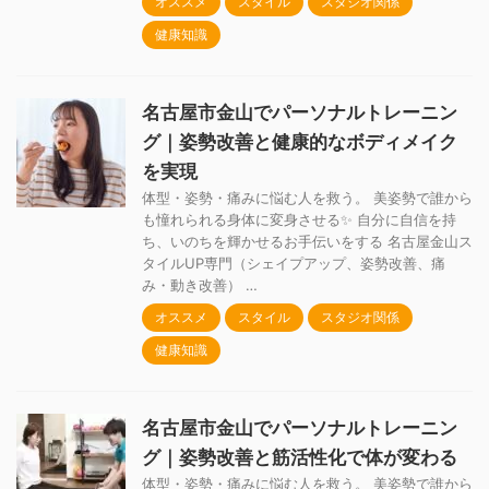
オススメ
スタイル
スタジオ関係
健康知識
名古屋市金山でパーソナルトレーニン
グ｜姿勢改善と健康的なボディメイク
を実現
体型・姿勢・痛みに悩む人を救う。 美姿勢で誰から
も憧れられる身体に変身させる✨ 自分に自信を持
ち、いのちを輝かせるお手伝いをする 名古屋金山ス
タイルUP専門（シェイプアップ、姿勢改善、痛
み・動き改善） …
オススメ
スタイル
スタジオ関係
健康知識
名古屋市金山でパーソナルトレーニン
グ｜姿勢改善と筋活性化で体が変わる
体型・姿勢・痛みに悩む人を救う。 美姿勢で誰から