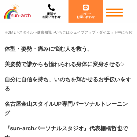
電話で
LINEで
お問い合わせ
お問い合わせ
HOME
>
スタイル
>
健康知識
>
いちごはシェイプアップ・ダイエット中にもおす
体型・姿勢・痛みに悩む人を救う。
美姿勢で誰からも憧れられる身体に変身させる
✨
自分に自信を持ち、いのちを輝かせるお手伝いをす
る
名古屋金山スタイルUP専門パーソナルトレーニン
グ
『sun-archパーソナルスタジオ』代表棚橋哲也で