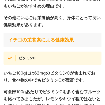
もいちごがおすすめの理由です。
その他にいちごは栄養価が高く、身体にとって良い
健康効果があります。
イチゴの栄養素による健康効果
ビタミンC
いちご
100g
には
62mg
のビタミン
C
が含まれてお
り、食べ物の中でもビタミン
C
が豊富です。
可食部
100g
あたりでビタミン
C
を多く含むフルーツ
を比べてみましたが、レモンやキウイ程ではないと