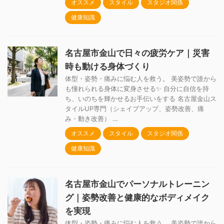
オススメ
スタイル
スタジオ関係
健康知識
名古屋市金山で日々の疲労ケア｜災害
時も動ける身体づくり
体型・姿勢・痛みに悩む人を救う。 美姿勢で誰から
も憧れられる身体に変身させる✨ 自分に自信を持
ち、いのちを輝かせるお手伝いをする 名古屋金山ス
タイルUP専門（シェイプアップ、姿勢改善、痛
み・動き改善） …
オススメ
スタイル
スタジオ関係
健康知識
名古屋市金山でパーソナルトレーニン
グ｜姿勢改善と健康的なボディメイク
を実現
体型・姿勢・痛みに悩む人を救う。 美姿勢で誰から