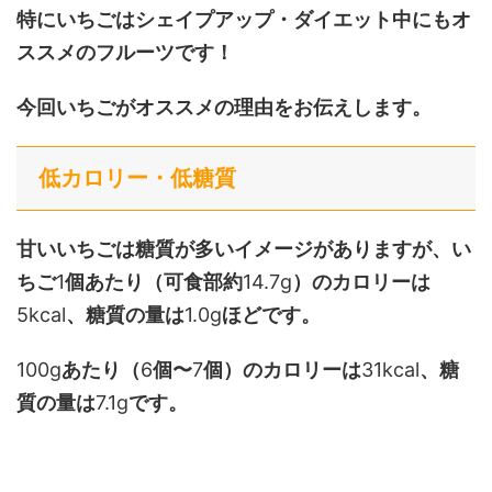
特にいちごはシェイプアップ・ダイエット中にもオ
ススメのフルーツです！
今回いちごがオススメの理由をお伝えします。
低カロリー・低糖質
甘いいちごは糖質が多いイメージがありますが、い
ちご
1
個あたり（可食部約
14.7g
）のカロリーは
5kcal
、糖質の量は
1.0g
ほどです。
100g
あたり（
6
個〜
7
個）のカロリーは
31kcal
、糖
質の量は
7.1g
です。