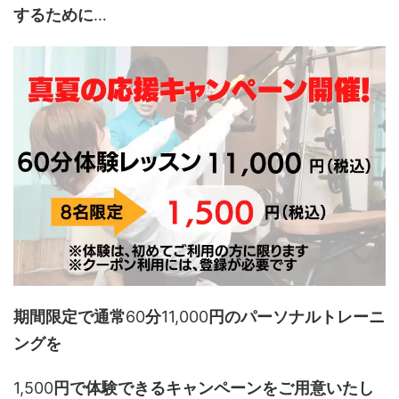
するために
…
期間限定で通常
60
分
11,000
円のパーソナルトレーニ
ングを
1,500
円で体験できるキャンペーンをご用意いたし