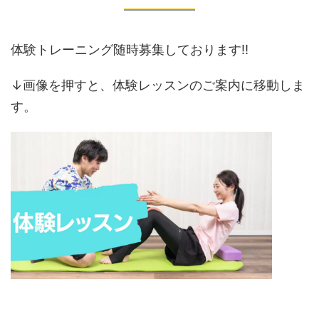
体験トレーニング随時募集しております‼️
↓画像を押すと、体験レッスンのご案内に移動しま
す。