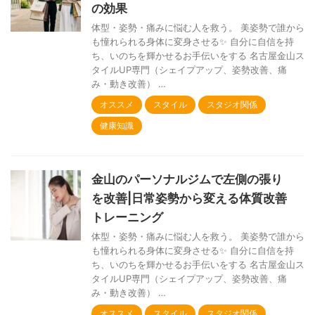
の効果
体型・姿勢・痛みに悩む人を救う。 美姿勢で誰から
も憧れられる身体に変身させる✨ 自分に自信を持
ち、いのちを輝かせるお手伝いをする 名古屋金山ス
タイルUP専門（シェイプアップ、姿勢改善、痛
み・動き改善） …
オススメ
スタイル
スタジオ関係
健康知識
金山のパーソナルジムで左側の張り
を改善|日常姿勢から変える体質改善
トレーニング
体型・姿勢・痛みに悩む人を救う。 美姿勢で誰から
も憧れられる身体に変身させる✨ 自分に自信を持
ち、いのちを輝かせるお手伝いをする 名古屋金山ス
タイルUP専門（シェイプアップ、姿勢改善、痛
み・動き改善） …
オススメ
スタイル
スタジオ関係