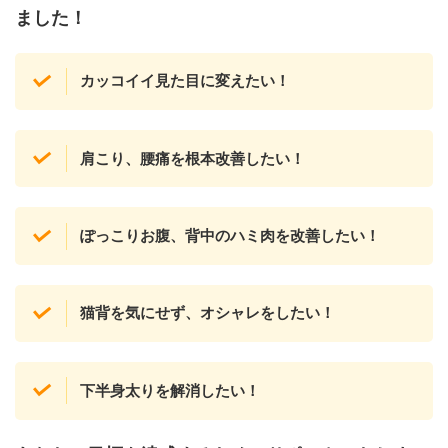
ました！
カッコイイ見た目に変えたい！
肩こり、腰痛を根本改善したい！
ぽっこりお腹、背中のハミ肉を改善したい！
猫背を気にせず、オシャレをしたい！
下半身太りを解消したい！