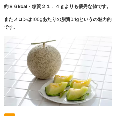
約８６kcal・糖質２１．４ｇよりも優秀な値です。
またメロンは
100g
あたりの脂質
0.1g
というの魅力的
です。