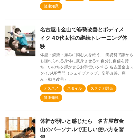
健康知識
名古屋市金山で姿勢改善とボディメ
イク 40代女性の継続トレーニング体
験
体型・姿勢・痛みに悩む人を救う。 美姿勢で誰から
も憧れられる身体に変身させる✨ 自分に自信を持
ち、いのちを輝かせるお手伝いをする 名古屋金山ス
タイルUP専門（シェイプアップ、姿勢改善、痛
み・動き改善） …
オススメ
スタイル
スタジオ関係
健康知識
体幹が弱いと感じたら 名古屋市金
山のパーソナルで正しい使い方を習
得