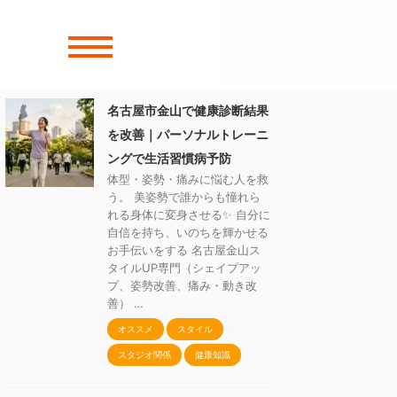
名古屋市金山で健康診断結果
を改善｜パーソナルトレーニ
ングで生活習慣病予防
体型・姿勢・痛みに悩む人を救
う。 美姿勢で誰からも憧れら
れる身体に変身させる✨ 自分に
自信を持ち、いのちを輝かせる
お手伝いをする 名古屋金山ス
タイルUP専門（シェイプアッ
プ、姿勢改善、痛み・動き改
善） …
オススメ
スタイル
スタジオ関係
健康知識