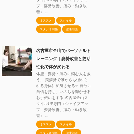
プ、姿勢改善、痛み・動き改
善） …
オススメ
スタイル
スタジオ関係
健康知識
名古屋市金山でパーソナルト
レーニング｜姿勢改善と筋活
性化で体が変わる
体型・姿勢・痛みに悩む人を救
う。 美姿勢で誰からも憧れら
れる身体に変身させる✨ 自分に
自信を持ち、いのちを輝かせる
お手伝いをする 名古屋金山ス
タイルUP専門（シェイプアッ
プ、姿勢改善、痛み・動き改
善） …
オススメ
スタイル
スタジオ関係
健康知識