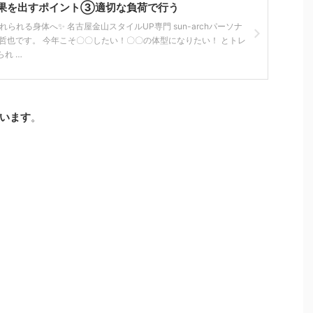
果を出すポイント③適切な負荷で行う
られる身体へ✨ 名古屋金山スタイルUP専門 sun-archパーソナ
哲也です。 今年こそ〇〇したい！〇〇の体型になりたい！ とトレ
れ …
います
。