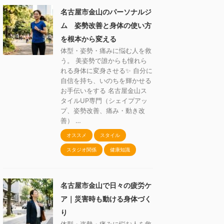
名古屋市金山のパーソナルジ
ム 姿勢改善と身体の使い方
を根本から変える
体型・姿勢・痛みに悩む人を救
う。 美姿勢で誰からも憧れら
れる身体に変身させる✨ 自分に
自信を持ち、いのちを輝かせる
お手伝いをする 名古屋金山ス
タイルUP専門（シェイプアッ
プ、姿勢改善、痛み・動き改
善） …
オススメ
スタイル
スタジオ関係
健康知識
名古屋市金山で日々の疲労ケ
ア｜災害時も動ける身体づく
り