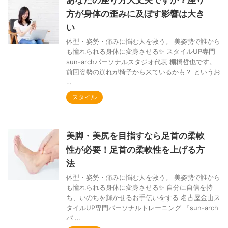
方が身体の歪みに及ぼす影響は大き
い
体型・姿勢・痛みに悩む人を救う。 美姿勢で誰から
も憧れられる身体に変身させる✨ スタイルUP専門
sun-archパーソナルスタジオ代表 棚橋哲也です。
前回姿勢の崩れが椅子から来ているかも？ というお
…
スタイル
美脚・美尻を目指すなら足首の柔軟
性が必要！足首の柔軟性を上げる方
法
体型・姿勢・痛みに悩む人を救う。 美姿勢で誰から
も憧れられる身体に変身させる✨ 自分に自信を持
ち、いのちを輝かせるお手伝いをする 名古屋金山ス
タイルUP専門パーソナルトレーニング 『sun-arch
パ …