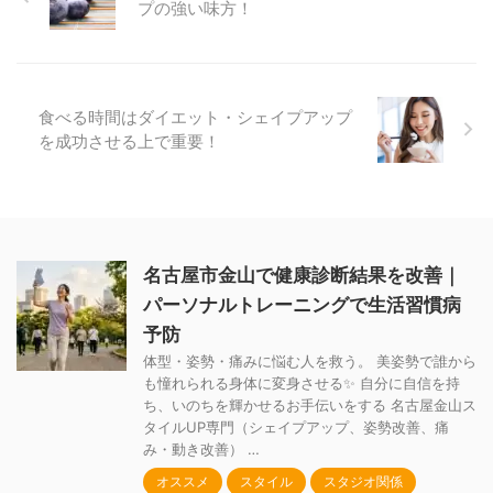
プの強い味方！
食べる時間はダイエット・シェイプアップ
を成功させる上で重要！
名古屋市金山で健康診断結果を改善｜
パーソナルトレーニングで生活習慣病
予防
体型・姿勢・痛みに悩む人を救う。 美姿勢で誰から
も憧れられる身体に変身させる✨ 自分に自信を持
ち、いのちを輝かせるお手伝いをする 名古屋金山ス
タイルUP専門（シェイプアップ、姿勢改善、痛
み・動き改善） …
オススメ
スタイル
スタジオ関係