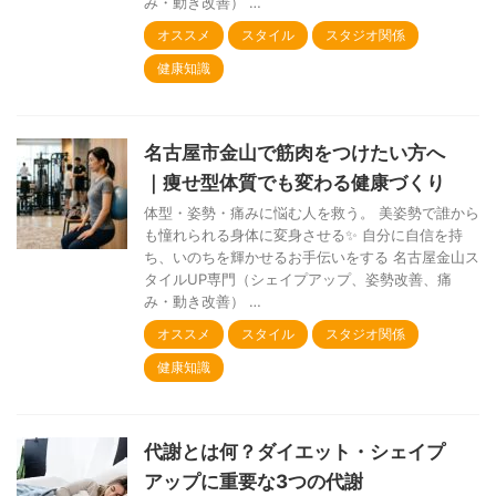
み・動き改善） …
オススメ
スタイル
スタジオ関係
健康知識
名古屋市金山で筋肉をつけたい方へ
｜痩せ型体質でも変わる健康づくり
体型・姿勢・痛みに悩む人を救う。 美姿勢で誰から
も憧れられる身体に変身させる✨ 自分に自信を持
ち、いのちを輝かせるお手伝いをする 名古屋金山ス
タイルUP専門（シェイプアップ、姿勢改善、痛
み・動き改善） …
オススメ
スタイル
スタジオ関係
健康知識
代謝とは何？ダイエット・シェイプ
アップに重要な3つの代謝