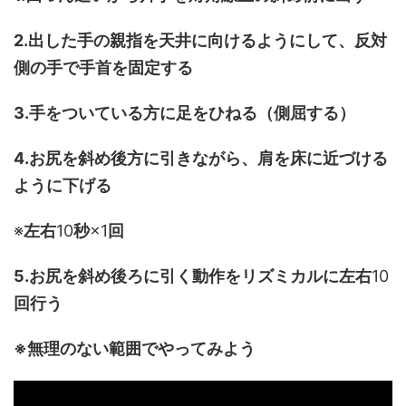
2.出した手の親指を天井に向けるようにして、反対
側の手で手首を固定する
3.手をついている方に足をひねる（側屈する）
4.
お尻を斜め後方に引きながら、肩を床に近づける
ように下げる
※
左右
10
秒
×1
回
5.お尻を斜め後ろに引く動作をリズミカルに左右
10
回行う
※
無理のない範囲でやってみよ
う