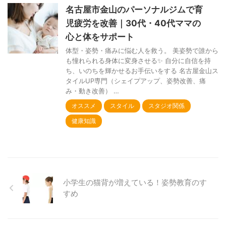
名古屋市金山のパーソナルジムで育
児疲労を改善｜30代・40代ママの
心と体をサポート
体型・姿勢・痛みに悩む人を救う。 美姿勢で誰から
も憧れられる身体に変身させる✨ 自分に自信を持
ち、いのちを輝かせるお手伝いをする 名古屋金山ス
タイルUP専門（シェイプアップ、姿勢改善、痛
み・動き改善） …
オススメ
スタイル
スタジオ関係
健康知識
小学生の猫背が増えている！姿勢教育のす
すめ