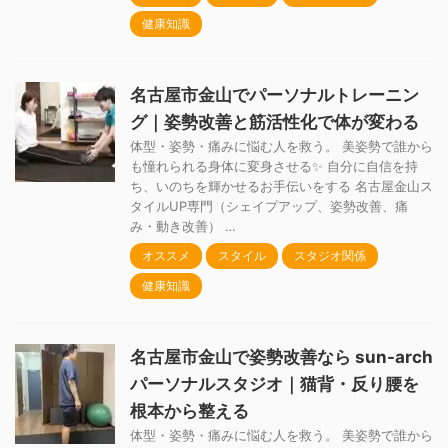
健康知識
名古屋市金山でパーソナルトレーニン
グ｜姿勢改善と筋活性化で体が変わる
体型・姿勢・痛みに悩む人を救う。 美姿勢で誰から
も憧れられる身体に変身させる✨ 自分に自信を持
ち、いのちを輝かせるお手伝いをする 名古屋金山ス
タイルUP専門（シェイプアップ、姿勢改善、痛
み・動き改善） …
オススメ
スタイル
スタジオ関係
健康知識
名古屋市金山で姿勢改善なら sun-arch
パーソナルスタジオ｜猫背・反り腰を
根本から整える
体型・姿勢・痛みに悩む人を救う。 美姿勢で誰から