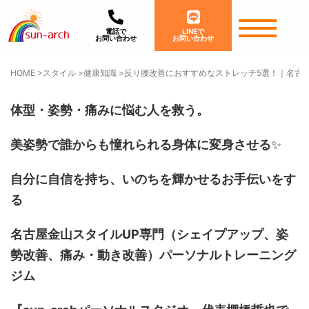
電話で
LINEで
お問い合わせ
お問い合わせ
HOME
>
スタイル
>
健康知識
>
反り腰改善におすすめなストレッチ5選！｜名古
体型・姿勢・痛みに悩む人を救う。
美姿勢で誰からも憧れられる身体に変身させる
✨
自分に自信を持ち、いのちを輝かせるお手伝いをす
る
名古屋金山スタイルUP専門
（シェイプアップ、姿
勢改善、痛み・動き改善）
パーソナルトレーニング
ジム