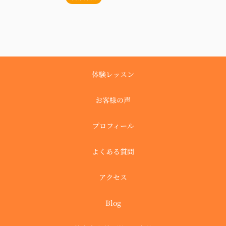
体験レッスン
お客様の声
プロフィール
よくある質問
アクセス
Blog