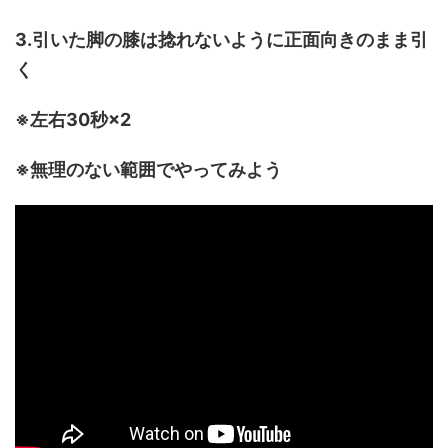
3.引いた脚の膝は捻れないように正面向きのまま引
く
※左右30秒×2
※無理のない範囲でやってみよう