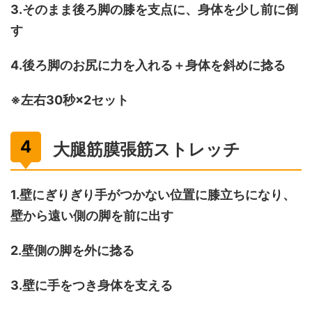
3.そのまま後ろ脚の膝を支点に、身体を少し前に倒
す
4.後ろ脚のお尻に力を入れる＋身体を斜めに捻る
※左右30秒×2セット
大腿筋膜張筋ストレッチ
1.壁にぎりぎり手がつかない位置に膝立ちになり、
壁から遠い側の脚を前に出す
2.壁側の脚を外に捻る
3.壁に手をつき身体を支える