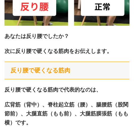
あなたは反り腰でしたか？
次に反り腰で硬くなる筋肉をお伝えします。
反り腰で硬くなる筋肉
反り腰で硬くなる筋肉で代表的なのは、
広背筋（背中）、脊柱起立筋（腰）、腸腰筋（股関
節前）、大腿直筋（もも前）、大腿筋膜張筋（もも
横）です。