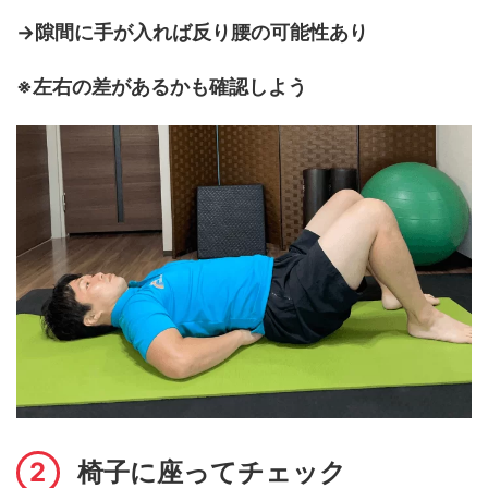
→隙間に手が入れば反り腰の可能性あり
※左右の差があるかも確認しよう
椅子に座ってチェック