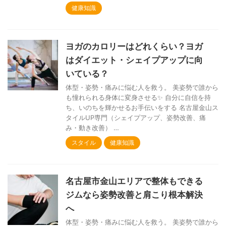
健康知識
ヨガのカロリーはどれくらい？ヨガ
はダイエット・シェイプアップに向
いている？
体型・姿勢・痛みに悩む人を救う。 美姿勢で誰から
も憧れられる身体に変身させる✨ 自分に自信を持
ち、いのちを輝かせるお手伝いをする 名古屋金山ス
タイルUP専門（シェイプアップ、姿勢改善、痛
み・動き改善） …
スタイル
健康知識
名古屋市金山エリアで整体もできる
ジムなら姿勢改善と肩こり根本解決
へ
体型・姿勢・痛みに悩む人を救う。 美姿勢で誰から