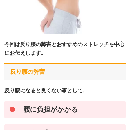
今回は反り腰の弊害とおすすめのストレッチを中心
にお伝えします。
反り腰の弊害
反り腰になると良くない事として
…
腰に負担がかかる