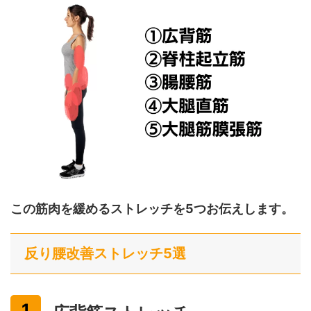
この筋肉を緩めるストレッチを5つお伝えします。
反り腰改善ストレッチ5選