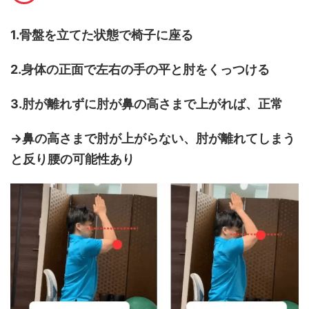
1.骨盤を立てた状態で椅子に座る
2.身体の正面で左右の手の平と肘をくっつける
3.肘が離れずに肘が鼻の高さまで上がれば、正常
→鼻の高さまで肘が上がらない、肘が離れてしまう
と反り腰の可能性あり