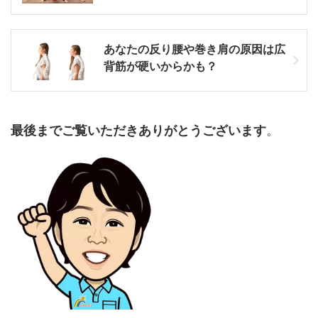
あなたの反り腰や巻き肩の原因は広
背筋が硬いからかも？
最後までご覧いただきありがとうございます
。