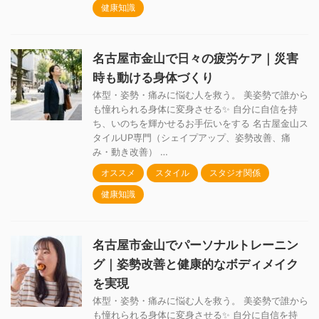
健康知識
名古屋市金山で日々の疲労ケア｜災害
時も動ける身体づくり
体型・姿勢・痛みに悩む人を救う。 美姿勢で誰から
も憧れられる身体に変身させる✨ 自分に自信を持
ち、いのちを輝かせるお手伝いをする 名古屋金山ス
タイルUP専門（シェイプアップ、姿勢改善、痛
み・動き改善） …
オススメ
スタイル
スタジオ関係
健康知識
名古屋市金山でパーソナルトレーニン
グ｜姿勢改善と健康的なボディメイク
を実現
体型・姿勢・痛みに悩む人を救う。 美姿勢で誰から
も憧れられる身体に変身させる✨ 自分に自信を持