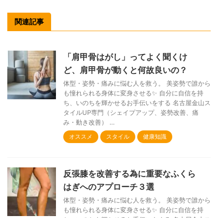
関連記事
「肩甲骨はがし」ってよく聞くけ
ど、肩甲骨が動くと何故良いの？
体型・姿勢・痛みに悩む人を救う。 美姿勢で誰から
も憧れられる身体に変身させる✨ 自分に自信を持
ち、いのちを輝かせるお手伝いをする 名古屋金山ス
タイルUP専門（シェイプアップ、姿勢改善、痛
み・動き改善） …
オススメ
スタイル
健康知識
反張膝を改善する為に重要なふくら
はぎへのアプローチ３選
体型・姿勢・痛みに悩む人を救う。 美姿勢で誰から
も憧れられる身体に変身させる✨ 自分に自信を持