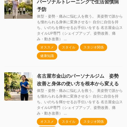
パーソナルトレーニングで生活習慣病
予防
体型・姿勢・痛みに悩む人を救う。 美姿勢で誰から
も憧れられる身体に変身させる✨ 自分に自信を持
ち、いのちを輝かせるお手伝いをする 名古屋金山ス
タイルUP専門（シェイプアップ、姿勢改善、痛
み・動き改善） …
オススメ
スタイル
スタジオ関係
健康知識
名古屋市金山のパーソナルジム 姿勢
改善と身体の使い方を根本から変える
体型・姿勢・痛みに悩む人を救う。 美姿勢で誰から
も憧れられる身体に変身させる✨ 自分に自信を持
ち、いのちを輝かせるお手伝いをする 名古屋金山ス
タイルUP専門（シェイプアップ、姿勢改善、痛
み・動き改善） …
オススメ
スタイル
スタジオ関係